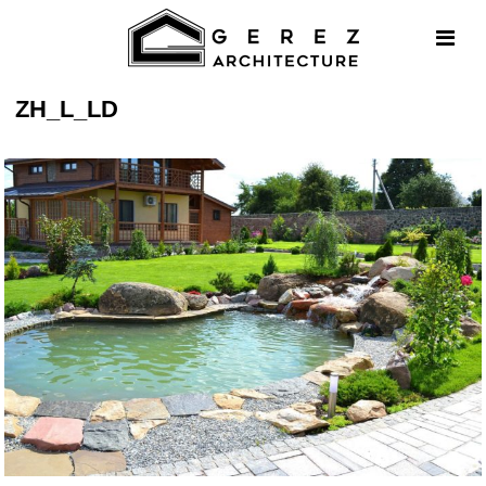
ZH_L_LD